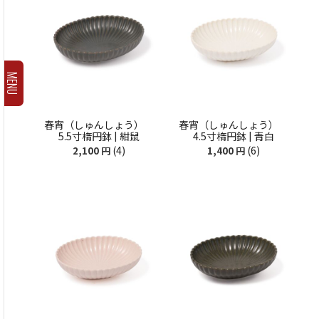
MENU
春宵（しゅんしょう）
春宵（しゅんしょう）
5.5寸楕円鉢 | 紺鼠
4.5寸楕円鉢 | 青白
(4)
(6)
2,100
円
1,400
円