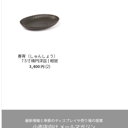
春宵（しゅんしょう）
7.5寸楕円深皿 | 紺鼠
(2)
3,400
円
最新情報と季節のディスプレイや売り場の提案
小売店向け メールマガジン