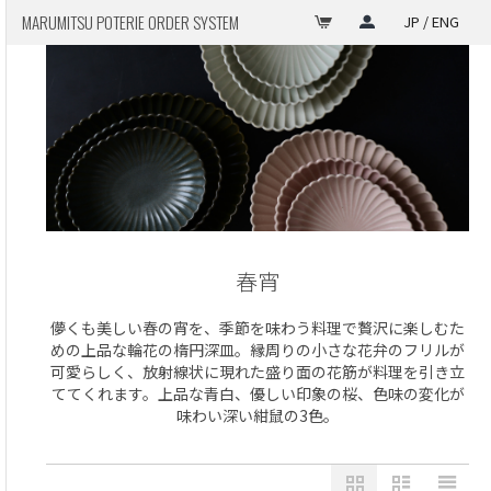
MARUMITSU POTERIE ORDER SYSTEM
JP / ENG
春宵
儚くも美しい春の宵を、季節を味わう料理で贅沢に楽しむた
めの上品な輪花の楕円深皿。縁周りの小さな花弁のフリルが
可愛らしく、放射線状に現れた盛り面の花筋が料理を引き立
ててくれます。上品な青白、優しい印象の桜、色味の変化が
味わい深い紺鼠の3色。