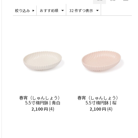
絞り込み
おすすめ順
32 件ずつ表示
春宵（しゅんしょう）
春宵（しゅんしょう）
5.5寸楕円鉢 | 青白
5.5寸楕円鉢 | 桜
(4)
(4)
2,100
円
2,100
円