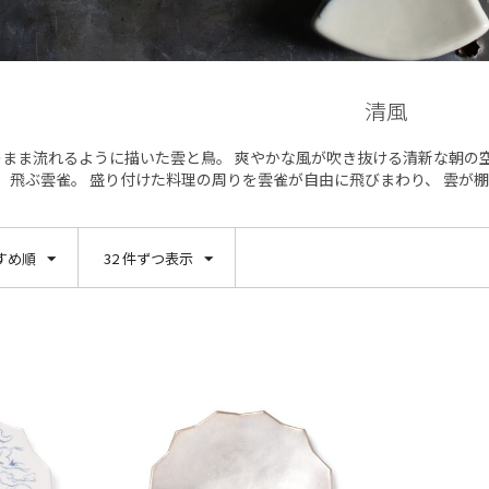
清風
まま流れるように描いた雲と鳥。 爽やかな風が吹き抜ける清新な朝の
飛ぶ雲雀。 盛り付けた料理の周りを雲雀が自由に飛びまわり、 雲が
すめ順
32 件ずつ表示