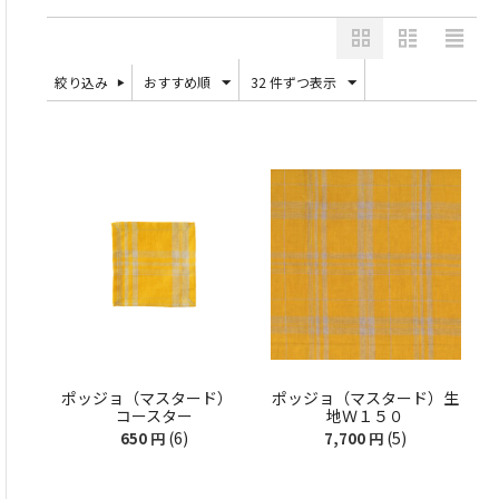
絞り込み
おすすめ順
32 件ずつ表示
ポッジョ（マスタード）
ポッジョ（マスタード）生
コースター
地Ｗ１５０
(6)
(5)
650
円
7,700
円