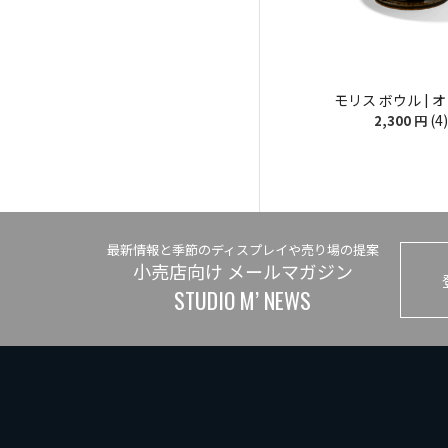
モリス ボウル | 
(4)
2,300
円
最新情報と季節のディスプレイや売り場の提案
小売店向け メールマガジン
STUDIO M’ NEWS