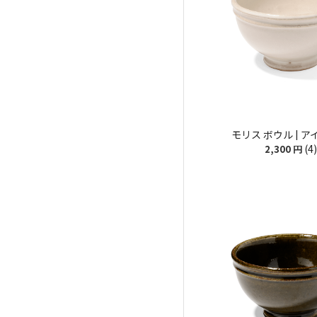
モリス ボウル | 
(4)
2,300
円