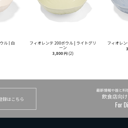
ル | 白
フィオレンテ 200ボウル | ライトグリ
フィオレンテ
ーン
3
(2)
3,800
円
最新情報や器と料
飲食店向け
登録はこちら
For D