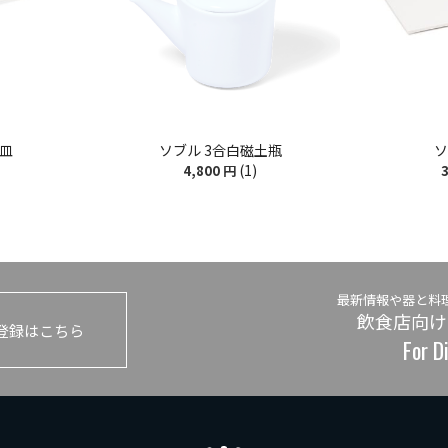
出皿
ソブル 3合白磁土瓶
ソ
(1)
4,800
円
3
最新情報や器と料
飲食店向け
登録はこちら
For D