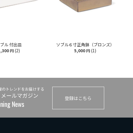
ブル 付出皿
ソブル６寸正角鉢（ブロンズ）
(2)
(1)
,300
円
5,000
円
理のトレンドをお届けする
 メールマガジン
登録はこちら
ining News