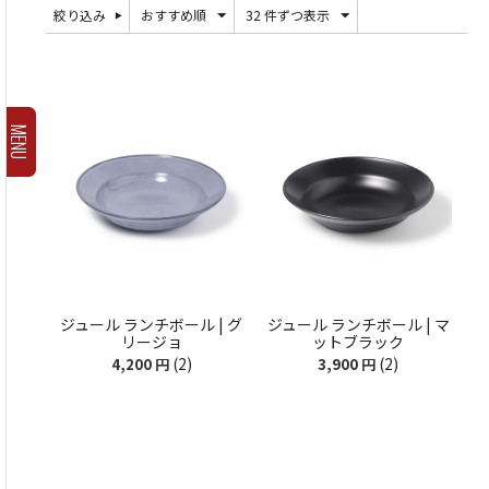
絞り込み
おすすめ順
32 件ずつ表示
MENU
ジュール ランチボール | グ
ジュール ランチボール | マ
リージョ
ットブラック
(2)
(2)
4,200
円
3,900
円