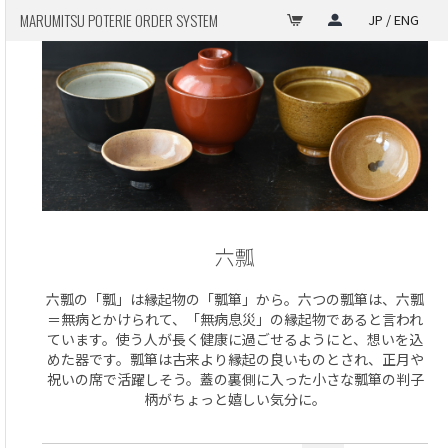
MARUMITSU POTERIE ORDER SYSTEM
JP / ENG
六瓢
六瓢の「瓢」は縁起物の「瓢箪」から。六つの瓢箪は、六瓢
＝無病とかけられて、「無病息災」の縁起物であると言われ
ています。使う人が長く健康に過ごせるようにと、想いを込
めた器です。瓢箪は古来より縁起の良いものとされ、正月や
祝いの席で活躍しそう。蓋の裏側に入った小さな瓢箪の判子
柄がちょっと嬉しい気分に。