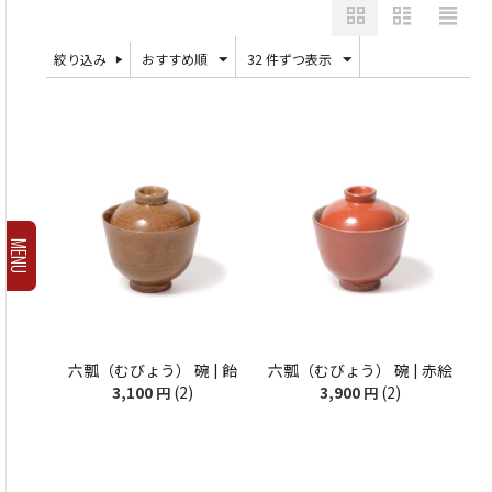
絞り込み
おすすめ順
32 件ずつ表示
MENU
六瓢（むびょう） 碗 | 飴
六瓢（むびょう） 碗 | 赤絵
(2)
(2)
3,100
円
3,900
円