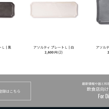
Ｌ | 黒
アソルティ プレートＬ | 白
アソルテ
(2)
2,600
円
2
最新情報や器と料
飲食店向け
登録はこちら
For D