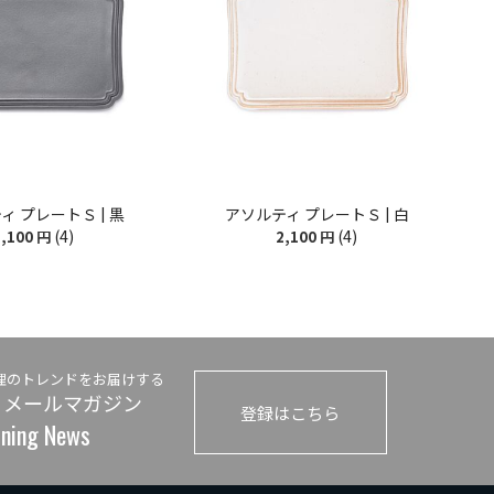
ィ プレートＳ | 黒
アソルティ プレートＳ | 白
(4)
(4)
,100
円
2,100
円
理のトレンドをお届けする
 メールマガジン
登録はこちら
ining News