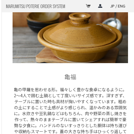
MARUMITSU POTERIE ORDER SYSTEM
JP / ENG
亀福
亀の甲羅を思わせる形。福々しく豊かな食卓になるように。
2〜4人で囲む土鍋として丁度いいサイズ感です。深すぎず、
テーブルに置いた時も具材が掬いやすくなっています。粗め
の土にすることで土感がより感じられ、温かみのある雰囲気
に。水炊きや豆乳鍋などはもちろん、肉や野菜の蒸し焼きを
作って、熱々のままテーブルに置いてシェアすれば簡単で豪
勢な夕食に。ハンドルのないすっきりとした胴体は持ち運び
や収納もスマートです。蓋の大きな持ち手はひっくり返して