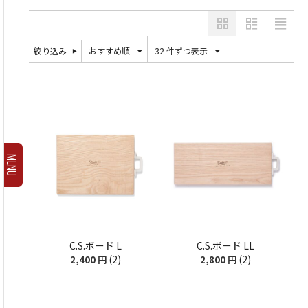
絞り込み
おすすめ順
32 件ずつ表示
MENU
C.S.ボード L
C.S.ボード LL
(2)
(2)
2,400
円
2,800
円