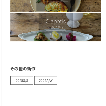
sobokai
Ciapotis
クラポティ
studio m'
その他の新作
2025S/S
2024A/W