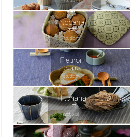
studio m'
Nobana
野花
studio m'
Fleuron
フルロン
studio m'
Hitohana
一花
sobokai
Mollet