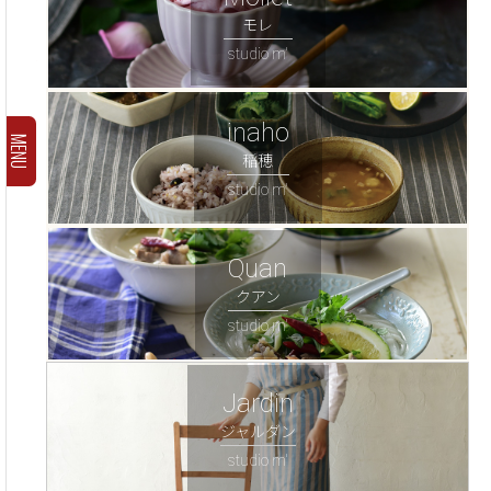
モレ
studio m'
inaho
MENU
稲穂
studio m'
Quan
クアン
studio m'
Jardin
ジャルダン
studio m'