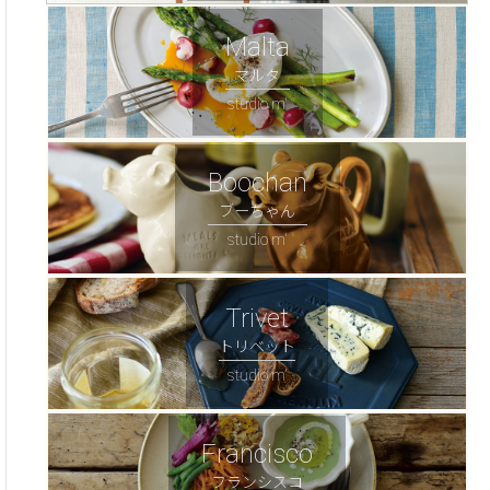
Malta
マルタ
studio m'
Boochan
ブーちゃん
studio m'
Trivet
トリベット
studio m'
Francisco
フランシスコ