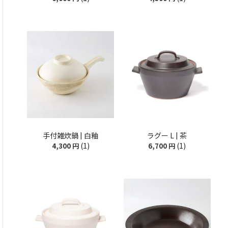
手付雑炊鍋 | 白釉
ラグー L | 茶
(1)
(1)
4,300
円
6,700
円