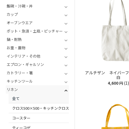
飯碗・汁碗・丼
カップ
オーブンウエア
ポット・急須・土瓶・ピッチャー
鍋・耐熱
お重・蓋物
インテリア・その他
エプロン・ギャルソン
アルチザン ネイバーフ
カトラリー・箸
白
キッチンツール
(1)
4,600
円
リネン
全て
クロス500×500・キッチンクロス
コースター
ティーコゼ