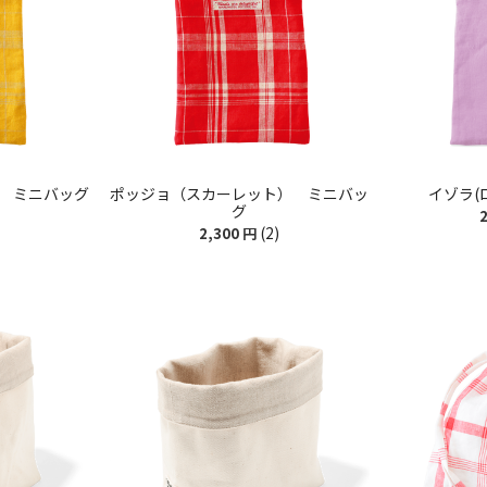
 ミニバッグ
ポッジョ（スカーレット） ミニバッ
イゾラ(
グ
2
(2)
2,300
円