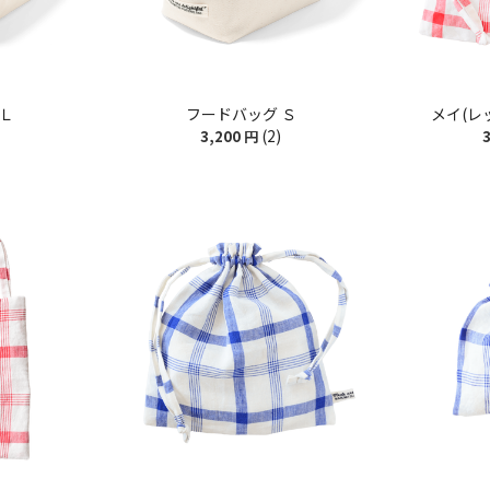
 Ｌ
フードバッグ Ｓ
メイ(レ
(2)
3,200
円
3