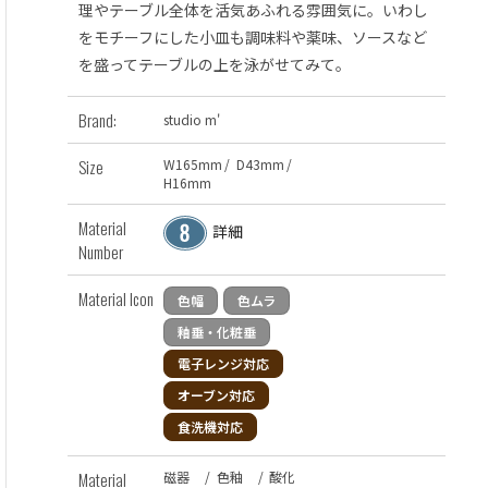
理やテーブル全体を活気あふれる雰囲気に。いわし
をモチーフにした小皿も調味料や薬味、ソースなど
を盛ってテーブルの上を泳がせてみて。
Brand:
studio m'
Size
W
165
mm
/
D
43
mm
/
H
16
mm
Material
詳細
Number
Material Icon
色幅
色ムラ
釉垂・化粧垂
電子レンジ対応
オーブン対応
食洗機対応
Material
磁器
/
色釉
/
酸化