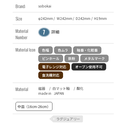
Brand:
sobokai
Size
φ
242
mm
/
W
242
mm
/
D
242
mm
/
H
19
mm
Material
詳細
Number
Material Icon
色幅
色ムラ
釉垂・化粧垂
ピンホール
鉄粉
メタルマーク
電子レンジ対応
オーブン使用不可
食洗機対応
Material
磁器
/
白マット釉
/
酸化
made in JAPAN
中皿（16cm-26cm）
ラグジュアリー