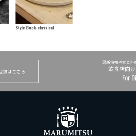
Style Book-classical
最新情報や器と料
飲食店向け
登録はこちら
For D