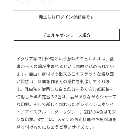
発注には
ログイン
が必要です
チェルキオ-シリーズ紹介
イタリア語で円や輪という意味のチェルキオは、食
事から人の輪が生まれるという意味が込められてい
ます。自由な盛付けの出来るこのフラットな盛り面
と質感は、料理を作る人の感性を刺激してくれま
す。乳白釉を使用した白と鉄分を多く含む虹彩釉を
使用した黒の定番の2色は、品がありながらシャープ
な印象。そして新しく加わったグレイッシュホワイ
ト、アイスブルー、ダークグレー、銀彩の4色はモダ
ンな印象。8寸皿は、メインのお肉料理やお魚料理を
盛り付けるのにちょうど良いサイズです。