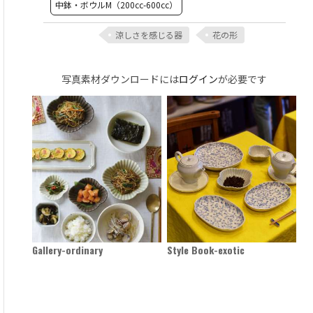
中鉢・ボウルM（200cc-600cc）
涼しさを感じる器
花の形
写真素材ダウンロードには
ログイン
が必要です
Gallery-ordinary
Style Book-exotic