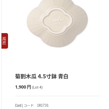
MENU
菊割木瓜 4.5寸鉢
青白
1,900
円
(Lot 4)
Cord
181731
| コード