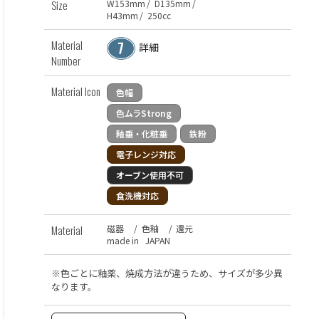
Size
W
153
mm
/
D
135
mm
/
H
43
mm
/
250
cc
Material
詳細
Number
Material Icon
色幅
色ムラStrong
釉垂・化粧垂
鉄粉
電子レンジ対応
オーブン使用不可
食洗機対応
Material
磁器
/
色釉
/
還元
made in JAPAN
※色ごとに釉薬、焼成方法が違うため、サイズが多少異
なります。