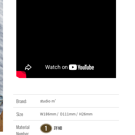
Brand:
studio m'
Size
W
186
mm
/
D
111
mm
/
H
26
mm
Material
詳細
Number