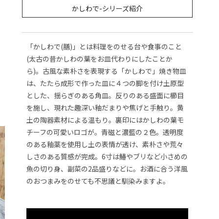
かしわで-シリーズ紹介
「かしわで(膳)」とは料理をのせる台や食事のこと
(太古の昔かしわの葉をお皿代わりにしたことか
ら)。古風な素朴さを表現する「かしわで」焼き物皿
は、たたら成形で作った皿に４つの脚を付け土原型
とした、揺らぎのある角皿。反りのある盛面に櫛目
を施し、現れた趣深い釉だまりや焦げと手触り。黄
土の陶器素材による温もり。裏印にはかしわの葉モ
チーフの可愛いロゴが。青磁と濃藍の２色。透明度
のある釉薬を使用し土の表情が透け、素朴さや荒々
しさのある質感が完成。6寸は鰆やブリなど小さめの
魚の切り身、副菜の2品盛りなどに。お酒に合う洋風
のおつまみをのせても不思議と馴染みますよ。