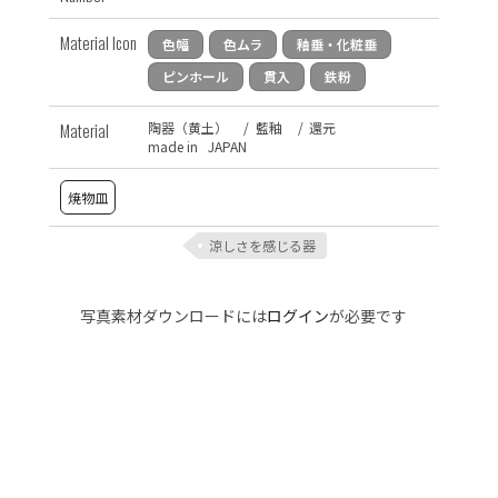
Material Icon
色幅
色ムラ
釉垂・化粧垂
ピンホール
貫入
鉄粉
Material
陶器（黄土）
/
藍釉
/
還元
made in JAPAN
焼物皿
涼しさを感じる器
写真素材ダウンロードには
ログイン
が必要です