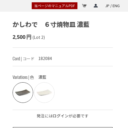
JP / ENG
当ページのマニュアルPDF
かしわで ６寸焼物皿
濃藍
2,500
円
(Lot 2)
Cord
182084
| コード
Variations
濃藍
| 色
発注には
ログイン
が必要です