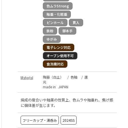
色ムラStrong
釉垂・化粧垂
ピンホール
貫入
鉄粉
御本手
ゆがみ
電子レンジ対応
オーブン使用不可
食洗機対応
Material
陶器（白土）
/
色釉
/
還
元
made in JAPAN
焼成の度合いや釉薬の性質上、色ムラや釉垂れ、焦げ感
に個体差が生じます。
フリーカップ・湯呑み
2024SS