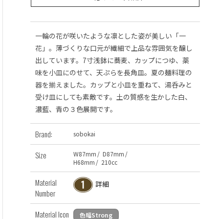
一輪の花が咲いたような凛とした姿が美しい「一
花」。薄づくりな口元が繊細で上品な雰囲気を醸し
出しています。7寸浅鉢に蕎麦、カップにつゆ、薬
味を小皿にのせて、天ぷらを長角皿。夏の麺料理の
器を揃えました。カップと小皿を重ねて、湯呑みと
受け皿にしても素敵です。土の質感を生かした白、
濃藍、青の３色展開です。
Brand:
sobokai
Size
W
87
mm
/
D
87
mm
/
H
68
mm
/
210
cc
Material
詳細
Number
Material Icon
色幅Strong