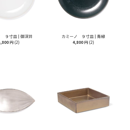
 ９寸皿 | 御深井
カミーノ ９寸皿 | 青緑
(2)
(2)
,800
円
4,800
円