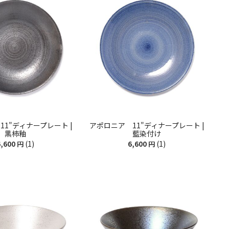
1"ディナープレート |
アポロニア 11"ディナープレート |
黒柿釉
藍染付け
(1)
(1)
,600
円
6,600
円