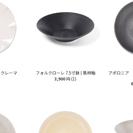
| クレーマ
フォルクローレ 7.5寸鉢 | 黒柿釉
アポロニア 1
(1)
3,900
円
6