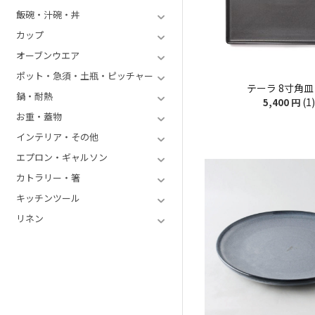
飯碗・汁碗・丼
カップ
オーブンウエア
ポット・急須・土瓶・ピッチャー
テーラ 8寸角皿 
鍋・耐熱
(1)
5,400
円
お重・蓋物
インテリア・その他
エプロン・ギャルソン
カトラリー・箸
キッチンツール
リネン