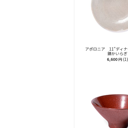
アポロニア 11"ディナ
錆かいらぎ
(1)
6,600
円