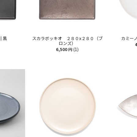
| 黒
スカラボッキオ ２８０x２８０（ブ
カミーノ
ロンズ）
4
(1)
6,500
円