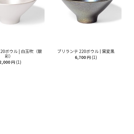
20ボウル | 白玉吹（銀
ブリランテ 220ボウル | 窯変黒
彩）
(1)
6,700
円
(1)
2,000
円