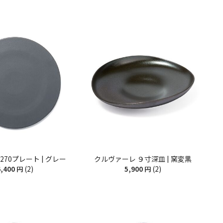
270プレート | グレー
クルヴァーレ ９寸深皿 | 窯変黒
(2)
(2)
,400
円
5,900
円