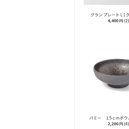
グラン プレート L |
(2)
4,400
円
バミー １5ｃｍボウル
(4)
2,200
円