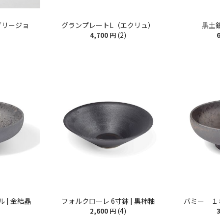
 グリージョ
グランプレートL（エクリュ）
黒土
(2)
4,700
円
6
 | 金結晶
フォルクローレ 6寸鉢 | 黒柿釉
バミー １８
(4)
2,600
円
3