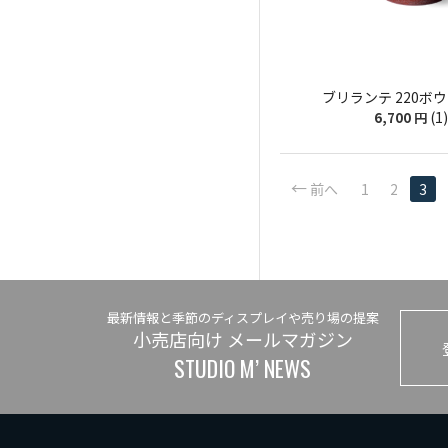
ブリランテ 220ボウル
(1)
6,700
円
前へ
1
2
3
最新情報と季節のディスプレイや売り場の提案
小売店向け メールマガジン
STUDIO M’ NEWS